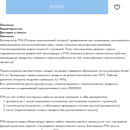
КУПИТЬ
Описание
Характеристики
Доставка и оплата
Описание
Диспергатор РПА (Роторно-пульсационный аппарат) предназначен для измельчения, многократного
перемешивания многокомпонентных сред с целью получения высокодиспергированных,
гомогенизированных жидких эмульсий и суспензий. Путем пульсационных, ударных и других
гидродинамических воздействий происходящих в РПА, изменяются физико-механические свойства
производимых продуктов, снижается энергопотребление за счет интенсификации технологических
процессов.
Перекачиваемый диспергатором продукт не должен содержать абразивных частиц размером более
0,5 мм. Температура перекачиваемого продукта не должна быть более плюс 95°С. Рабочее
давление аппарата не должно превышать 0,2 МПа.
Все металлические детали диспергатора, соприкасающиеся с перекачиваемым продуктом,
изготовлены из нержавеющей хромоникелевой стали 08Х18Н10.
РПА за счет особой конструкции рабочих органов совмещает в себе одновременно:
диспергатор ( тонкое измельчение компонентов, приготовление эмульсий и суспензий);
гомогенизатор (получение и стабилизация однородного состава высокой дисперсности);
насос (перекачивание готового продукта без дополнительного насоса).
РПА является энергосберегающим звеном любого технологического процесса за счет совмещения
функций различных изделий и сокращения технологического цикла. Конструкция РПА проста,
высокопроизводительна, малогабаритна. РПА легко встраивается в автоматизированные