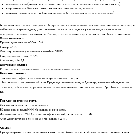
в кондитерской (крема, шоколадные пасты, сахарная эмульсия, шоколадная глазурь);
в производстве безалкогольных напитков (соки, нектары, напитки);
в других промышленностях (крема, шампуни, бальзамы, мази, зубные пасты, гели).
Мы изготавливаем нестандартное оборудование в соответствии с техническим заданием. Благодаря
собственному производству устанавливаем низкие цены и даем расширенную гарантию на
продукцию. Возможна доставка по России, а также монтаж и пусконаладка на объекте заказчика.
Характеристики
Производительность, м3/час: 5.0
Напор, м: 20
Диаметр входного / выходного патрубка: DN50
Напряжение питания, В: 380
Мощность, кВт: 7,5
Доставка и оплата
Работаем как с физическими, так и с юридическими лицами.
Варианты оплаты:
· наличными в офисе компании либо при получении товара.
· безналичными на расчетный счет Продавца согласно счёту и Договору поставки оборудования.
· в лизинг, работаем с крупными лизинговыми компаниями, Балтийский лизинг, УралБизнесЛизинг и
др.
Порядок получения счета.
Для выставления счета необходимы:
Юридические лица: ИНН, банковские реквизиты.
Физические лица: ФИО, адрес, телефон и e-mail, скан паспорта РФ.
Счет действителен в течение 5-х банковских дней.
Скидки
Предусмотрены скидки постоянным клиентам от объема продаж. Условия предоставления скидок