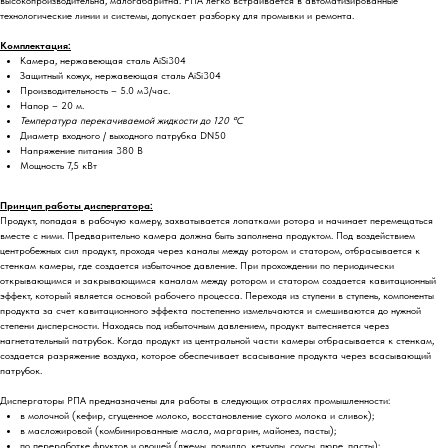
технологические линии и системы, допускает разборку для промывки и ремонта.
Комплектация:
Камера, нержавеющая сталь AiSi304
Защитный кожух, нержавеющая сталь AiSi304
Производительность – 5.0 м3/час.
Напор – 20 м.
Температура перекачиваемой жидкости до 120 °C
Диаметр входного / выходного патрубка DN50
Напряжение питания 380 В
Мощность 7,5 кВт
Принцип работы диспергатора:
Продукт, попадая в рабочую камеру, захватывается лопатками ротора и начинает перемещаться
вместе с ними. Предварительно камера должна быть заполнена продуктом. Под воздействием
центробежных сил продукт, проходя через каналы между ротором и статором, отбрасывается к
стенкам камеры, где создается избыточное давление. При прохождении по периодически
открывающимся и закрывающимся каналам между ротором и статором создается кавитационный
эффект, который является основой рабочего процесса. Переходя из ступени в ступень, компоненты
продукта за счет кавитационного эффекта постепенно измельчаются и смешиваются до нужной
степени дисперсности. Находясь под избыточным давлением, продукт вытесняется через
нагнетательный патрубок. Когда продукт из центральной части камеры отбрасывается к стенкам,
создается разряжение воздуха, которое обеспечивает всасывание продукта через всасывающий
патрубок.
Диспергаторы РПА предназначены для работы в следующих отраслях промышленности:
в молочной (кефир, сгущенное молоко, восстановление сухого молока и сливок);
в масложировой (комбинированные масла, маргарин, майонез, пасты);
по переработке фруктов и овощей (джемы, повидло, кетчупы, соусы, пюре, пасты);