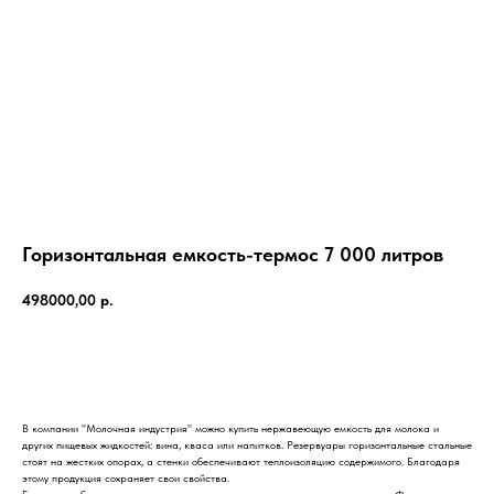
Горизонтальная емкость-термос 7 000 литров
498000,00
р.
КУПИТЬ
В компании "Молочная индустрия" можно купить нержавеющую емкость для молока и
других пищевых жидкостей: вина, кваса или напитков. Резервуары горизонтальные стальные
стоят на жестких опорах, а стенки обеспечивают теплоизоляцию содержимого. Благодаря
этому продукция сохраняет свои свойства.