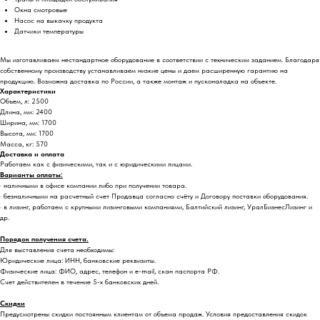
Окна смотровые
Насос на выкачку продукта
Датчики температуры
Мы изготавливаем нестандартное оборудование в соответствии с техническим заданием. Благодаря
собственному производству устанавливаем низкие цены и даем расширенную гарантию на
продукцию. Возможна доставка по России, а также монтаж и пусконаладка на объекте.
Характеристики
Объем, л: 2500
Длина, мм: 2400
Ширина, мм: 1700
Высота, мм: 1700
Масса, кг: 570
Доставка и оплата
Работаем как с физическими, так и с юридическими лицами.
Варианты оплаты:
· наличными в офисе компании либо при получении товара.
· безналичными на расчетный счет Продавца согласно счёту и Договору поставки оборудования.
· в лизинг, работаем с крупными лизинговыми компаниями, Балтийский лизинг, УралБизнесЛизинг и
др.
Порядок получения счета.
Для выставления счета необходимы:
Юридические лица: ИНН, банковские реквизиты.
Физические лица: ФИО, адрес, телефон и e-mail, скан паспорта РФ.
Счет действителен в течение 5-х банковских дней.
Скидки
Предусмотрены скидки постоянным клиентам от объема продаж. Условия предоставления скидок