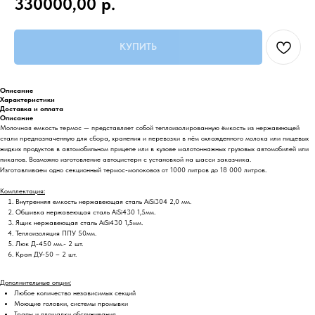
330000,00
р.
КУПИТЬ
Описание
Характеристики
Доставка и оплата
Описание
Молочная емкость термос — представляет собой теплоизолированную ёмкость из нержавеющей
стали предназначенную для сбора, хранения и перевозки в нём охлажденного молока или пищевых
жидких продуктов в автомобильном прицепе или в кузове малотоннажных грузовых автомобилей или
пикапов. Возможно изготовление автоцистерн с установкой на шасси заказчика.
Изготавливаем одно секционный термос-молоковоз от 1000 литров до 18 000 литров.
Комплектация:
Внутренняя емкость нержавеющая сталь AiSi304 2,0 мм.
Обшивка нержавеющая сталь AiSi430 1,5мм.
Ящик нержавеющая сталь AiSi430 1,5мм.
Теплоизоляция ППУ 50мм.
Люк Д-450 мм.- 2 шт.
Кран ДУ-50 – 2 шт.
Дополнительные опции:
Любое количество независимых секций
Моющие головки, системы промывки
Трапы и площадки обслуживания