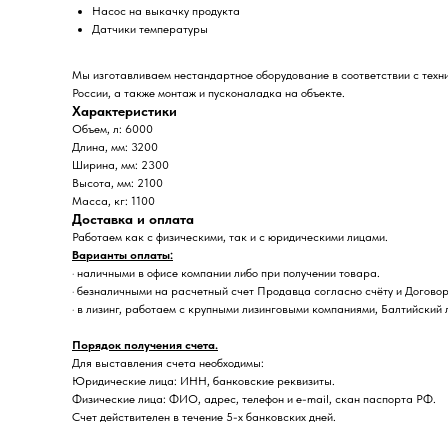
Насос на выкачку продукта
Датчики температуры
Мы изготавливаем нестандартное оборудование в соответствии с техн
России, а также монтаж и пусконаладка на объекте.
Характеристики
Объем, л: 6000
Длина, мм: 3200
Ширина, мм: 2300
Высота, мм: 2100
Масса, кг: 1100
Доставка и оплата
Работаем как с физическими, так и с юридическими лицами.
Варианты оплаты:
· наличными в офисе компании либо при получении товара.
· безналичными на расчетный счет Продавца согласно счёту и Договор
· в лизинг, работаем с крупными лизинговыми компаниями, Балтийский 
Порядок получения счета.
Для выставления счета необходимы:
Юридические лица: ИНН, банковские реквизиты.
Физические лица: ФИО, адрес, телефон и e-mail, скан паспорта РФ.
Счет действителен в течение 5-х банковских дней.