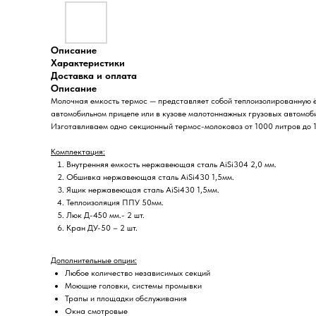
Описание
Характеристики
Доставка и оплата
Описание
Молочная емкость термос — представляет собой теплоизолированную ё
автомобильном прицепе или в кузове малотоннажных грузовых автомоби
Изготавливаем одно секционный термос-молоковоз от 1000 литров до 1
Комплектация:
Внутренняя емкость нержавеющая сталь AiSi304 2,0 мм.
Обшивка нержавеющая сталь AiSi430 1,5мм.
Ящик нержавеющая сталь AiSi430 1,5мм.
Теплоизоляция ППУ 50мм.
Люк Д-450 мм.- 2 шт.
Кран ДУ-50 – 2 шт.
Дополнительные опции:
Любое количество независимых секций
Моющие головки, системы промывки
Трапы и площадки обслуживания
Окна смотровые