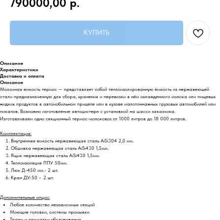
790000,00
р.
КУПИТЬ
Описание
Характеристики
Доставка и оплата
Описание
Молочная емкость термос — представляет собой теплоизолированную ёмкость из нержавеющей
стали предназначенную для сбора, хранения и перевозки в нём охлажденного молока или пищевых
жидких продуктов в автомобильном прицепе или в кузове малотоннажных грузовых автомобилей или
пикапов. Возможно изготовление автоцистерн с установкой на шасси заказчика.
Изготавливаем одно секционный термос-молоковоз от 1000 литров до 18 000 литров.
Комплектация:
Внутренняя емкость нержавеющая сталь AiSi304 2,0 мм.
Обшивка нержавеющая сталь AiSi430 1,5мм.
Ящик нержавеющая сталь AiSi430 1,5мм.
Теплоизоляция ППУ 50мм.
Люк Д-450 мм.- 2 шт.
Кран ДУ-50 – 2 шт.
Дополнительные опции:
Любое количество независимых секций
Моющие головки, системы промывки
Трапы и площадки обслуживания