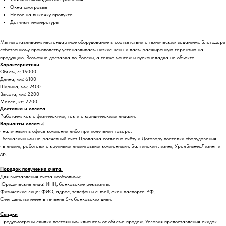
Окна смотровые
Насос на выкачку продукта
Датчики температуры
Мы изготавливаем нестандартное оборудование в соответствии с техническим заданием. Благодаря
собственному производству устанавливаем низкие цены и даем расширенную гарантию на
продукцию. Возможна доставка по России, а также монтаж и пусконаладка на объекте.
Характеристики
Объем, л: 15000
Длина, мм: 6100
Ширина, мм: 2400
Высота, мм: 2200
Масса, кг: 2200
Доставка и оплата
Работаем как с физическими, так и с юридическими лицами.
Варианты оплаты:
· наличными в офисе компании либо при получении товара.
· безналичными на расчетный счет Продавца согласно счёту и Договору поставки оборудования.
· в лизинг, работаем с крупными лизинговыми компаниями, Балтийский лизинг, УралБизнесЛизинг и
др.
Порядок получения счета.
Для выставления счета необходимы:
Юридические лица: ИНН, банковские реквизиты.
Физические лица: ФИО, адрес, телефон и e-mail, скан паспорта РФ.
Счет действителен в течение 5-х банковских дней.
Скидки
Предусмотрены скидки постоянным клиентам от объема продаж. Условия предоставления скидок