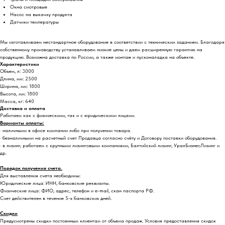
Окна смотровые
Насос на выкачку продукта
Датчики температуры
Мы изготавливаем нестандартное оборудование в соответствии с техническим заданием. Благодаря
собственному производству устанавливаем низкие цены и даем расширенную гарантию на
продукцию. Возможна доставка по России, а также монтаж и пусконаладка на объекте.
Характеристики
Объем, л: 3000
Длина, мм: 2500
Ширина, мм: 1800
Высота, мм: 1800
Масса, кг: 640
Доставка и оплата
Работаем как с физическими, так и с юридическими лицами.
Варианты оплаты:
· наличными в офисе компании либо при получении товара.
· безналичными на расчетный счет Продавца согласно счёту и Договору поставки оборудования.
· в лизинг, работаем с крупными лизинговыми компаниями, Балтийский лизинг, УралБизнесЛизинг и
др.
Порядок получения счета.
Для выставления счета необходимы:
Юридические лица: ИНН, банковские реквизиты.
Физические лица: ФИО, адрес, телефон и e-mail, скан паспорта РФ.
Счет действителен в течение 5-х банковских дней.
Скидки
Предусмотрены скидки постоянным клиентам от объема продаж. Условия предоставления скидок