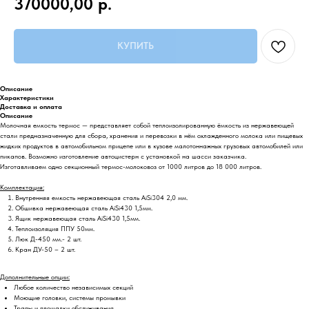
370000,00
р.
КУПИТЬ
Описание
Характеристики
Доставка и оплата
Описание
Молочная емкость термос — представляет собой теплоизолированную ёмкость из нержавеющей
стали предназначенную для сбора, хранения и перевозки в нём охлажденного молока или пищевых
жидких продуктов в автомобильном прицепе или в кузове малотоннажных грузовых автомобилей или
пикапов. Возможно изготовление автоцистерн с установкой на шасси заказчика.
Изготавливаем одно секционный термос-молоковоз от 1000 литров до 18 000 литров.
Комплектация:
Внутренняя емкость нержавеющая сталь AiSi304 2,0 мм.
Обшивка нержавеющая сталь AiSi430 1,5мм.
Ящик нержавеющая сталь AiSi430 1,5мм.
Теплоизоляция ППУ 50мм.
Люк Д-450 мм.- 2 шт.
Кран ДУ-50 – 2 шт.
Дополнительные опции:
Любое количество независимых секций
Моющие головки, системы промывки
Трапы и площадки обслуживания