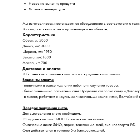
Насос на выкачку продукта
Датчики температуры
Мы изготавливаем нестандартное оборудование в соответствии с техн
России, а также монтаж и пусконаладка на объекте.
Характеристики
Объем, л: 5000
Длина, мм: 3000
Ширина, мм: 1950
Высота, мм: 1800
Масса, кг: 700
Доставка и оплата
Работаем как с физическими, так и с юридическими лицами.
Варианты оплаты:
· наличными в офисе компании либо при получении товара.
· безналичными на расчетный счет Продавца согласно счёту и Договор
· в лизинг, работаем с крупными лизинговыми компаниями, Балтийский 
Порядок получения счета.
Для выставления счета необходимы:
Юридические лица: ИНН, банковские реквизиты.
Физические лица: ФИО, адрес, телефон и e-mail, скан паспорта РФ.
Счет действителен в течение 5-х банковских дней.