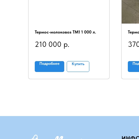
Термос-молоковоз ТМ1 1 000 л.
Термо
210 000
р.
37
Подробнее
По
Купить
ИНФ