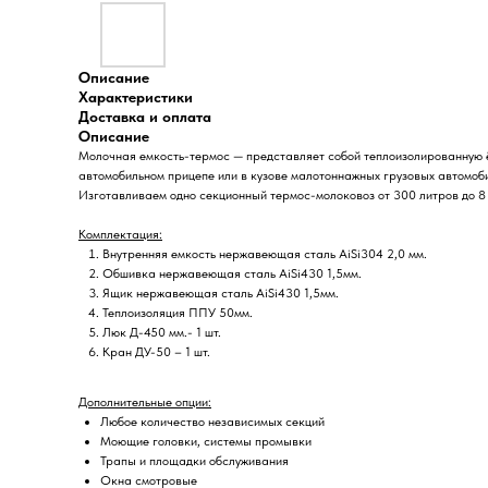
Описание
Характеристики
Доставка и оплата
Описание
Молочная емкость-термос — представляет собой теплоизолированную ё
автомобильном прицепе или в кузове малотоннажных грузовых автомоби
Изготавливаем одно секционный термос-молоковоз от 300 литров до 8
Комплектация:
Внутренняя емкость нержавеющая сталь AiSi304 2,0 мм.
Обшивка нержавеющая сталь AiSi430 1,5мм.
Ящик нержавеющая сталь AiSi430 1,5мм.
Теплоизоляция ППУ 50мм.
Люк Д-450 мм.- 1 шт.
Кран ДУ-50 – 1 шт.
Дополнительные опции:
Любое количество независимых секций
Моющие головки, системы промывки
Трапы и площадки обслуживания
Окна смотровые