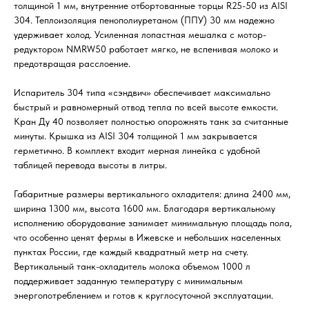
толщиной 1 мм, внутренние отбортованные торцы R25-50 из AISI
304. Теплоизоляция пенополиуретаном (ППУ) 30 мм надежно
удерживает холод. Усиленная лопастная мешалка с мотор-
редуктором NMRW50 работает мягко, не вспенивая молоко и
предотвращая расслоение.
Испаритель 304 типа «сэндвич» обеспечивает максимально
быстрый и равномерный отвод тепла по всей высоте емкости.
Кран Ду 40 позволяет полностью опорожнять танк за считанные
минуты. Крышка из AISI 304 толщиной 1 мм закрывается
герметично. В комплект входит мерная линейка с удобной
таблицей перевода высоты в литры.
Габаритные размеры вертикального охладителя: длина 2400 мм,
ширина 1300 мм, высота 1600 мм. Благодаря вертикальному
исполнению оборудование занимает минимальную площадь пола,
что особенно ценят фермы в Ижевске и небольших населенных
пунктах России, где каждый квадратный метр на счету.
Вертикальный танк-охладитель молока объемом 1000 л
поддерживает заданную температуру с минимальным
энергопотреблением и готов к круглосуточной эксплуатации.