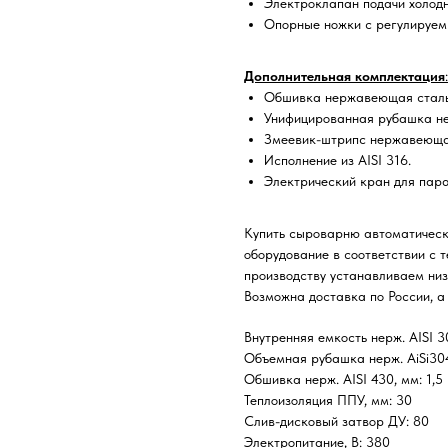
Электроклапан подачи холодн
Опорные ножки с регулируе
Дополнительная комплектация
:
Обшивка нержавеющая сталь 
Унифицированная рубашка не
Змеевик-штрипс нержавеющая
Исполнение из AISI 316.
Электрический кран для пара
Купить сыроварню автоматическ
оборудование в соответствии с 
производству устанавливаем ни
Возможна доставка по России, а
Внутренняя емкость нерж. AISI 30
Объемная рубашка нерж. AiSi304
Обшивка нерж. AISI 430, мм: 1,5
Теплоизоляция ППУ, мм: 30
Слив-дисковый затвор ДУ: 80
Электропитание, В: 380