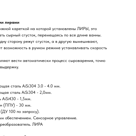
ми лирами
ижной кареткой на которой установлены ЛИРЫ, это
ть сырный сгусток, перемещаясь по все длине ванны.
ну сторону режут сгусток, а в другую вымешивают,
т возможность в ручном режиме устанавливать скорость
ляют вести автоматически процесс сыроварения, точно
 выдержку.
щая сталь AiSi304 3.0 - 4.0 мм.
ая сталь AiSi304 - 2,0мм.
AiSi430 - 1,5мм.
н (ППУ) - 30 мм.
(ДУ 100 по запросу).
м обеспечением. Сенсорное управление.
преобразователь. ЛИРА