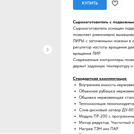
КУПИТЬ
Сыроизготовитель с подвижны
Сыроизготовитель оснащен подв
позволяет равномерно вымешива
ЛИРЫ с заточенными ножами в од
регулятор частоты вращения дае
вращения ЛИР.
Современные контроллеры позво
держит заданную температуру и
Стандартная комплектация
:
Внутренняя емкость нержавею
Объемная рубашка нержавеющ
Обшивка нержавеющая сталь 
Теплоизоляция пенополиурета
Слив-дисковый затвор ДУ-80 
Модуль ПР-200 с программны
Мотор редуктор. Частотный 
Нагрев ТЭН или ПАР