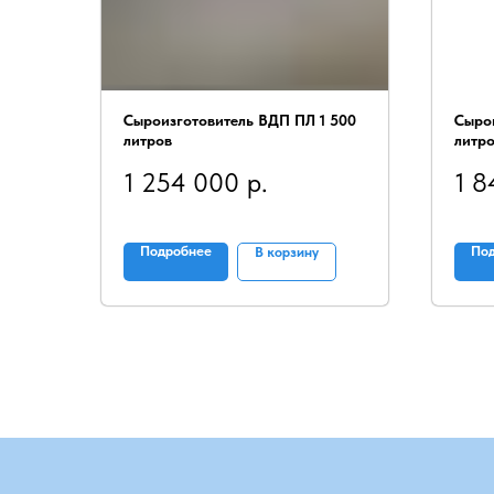
Сыроизготовитель ВДП ПЛ 1 500
Сыро
литров
литр
1 254 000
р.
1 8
Подробнее
По
В корзину