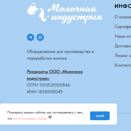
ИНФ
О компа
Сертифи
Наши кл
Доставк
Оборудование для производства и
Лизинг 
переработки молока
Контакт
Реквизиты ООО «Молочная
индустрия»
ОГРН 1101838000846
ИНН 1838008049
Пользуясь нашим сайтом, вы соглашаетесь с тем,
окей
🍪
что
мы используем cookies