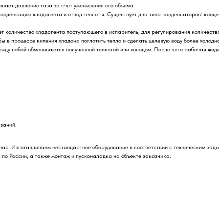
ивает давление газа за счет уменьшения его объема
конденсацию хладагента и отвод теплоты. Существует два типа конденсаторов: конд
т количество хладагента поступающего в испаритель, для регулирования количеств
ы в процессе кипения хладона поглотить тепло и сделать целевую воду более холодн
ежду собой обмениваются полученной теплотой или холодом. После чего рабочая жид
заний.
нас. Изготавливаем нестандартное оборудование в соответствии с техническим зад
по России, а также монтаж и пусконаладка на объекте заказчика.