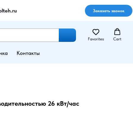
lteh.ru
Заказать звонок
Favorites
Cart
чка
Контакты
одительностью 26 кВт/час