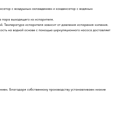
енсатор с воздушным охлаждением и конденсатор с водяным
а пара выходящего из испарителя.
ой. Температура испарителя зависит от давления испарения-кипения.
кость на водной основе с помощью циркуляционного насоса доставляет
анием. Благодаря собственному производству устанавливаем низкие