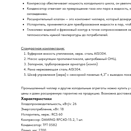
Компрессор обеспечивает мощность холодильного цикла, он увелич
Конденсатор отвечает за превращение газа или пара в жидкость, 
охлаждением.
Расширительный клапан — это компонент чиллера, который дозируе
Испаритель, применяется для преобразования жидкости в пар, чтоб
Гликолево-водяной и фреоновый контур в точке соприкосновения м
теплоноситель нужной температуры до потребителей.
Стандартная комплектация:
Буферная емкость утепленная, нерж. сталь AISI304.
Насос циркуляции пропиленгликоля, центробежный ОНЦ.
Запорная, трубопроводная арматура (компл)
Рама нержавеющая сталь AISI304.
Шкаф управления (нерж) с сенсорной панелью 4,3ʺ с выводом пока
Промышленный чиллер и другие холодильные агрегаты можно купить у 
цены и даем расширенную гарантию на продукцию. Возможна доставка 
Характеристики
Хладопроизводительность, кВт/ч: 26
Энергопотребление, кВт: 18
Испаритель, нерж.: RCS 60
Компрессор: DAMING RFC4D-15.2, 1 шт.
Конденсатор: TFT 0582
Длина, мм: 2700