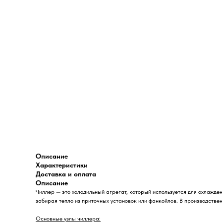
Описание
Характеристики
Доставка и оплата
Описание
Чиллер — это холодильный агрегат, который используется для охлажде
забирая тепло из приточных установок или фанкойлов. В производствен
Основные узлы чиллера: