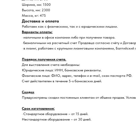
Ширина, мм: 1500
Высота, мм: 2300
Масса, кг: 475
Доставка и оплата
Работаем как с физическими, так и с юридическими лицами.
Варианты оплаты:
· наличными в офисе компании либо при получении товара.
· безналичными на расчетный счет Продавца согласно счёту и Договор
· в лизинг, работаем с крупными лизинговыми компаниями, Балтийский 
Порядок получения счета.
Для выставления счета необходимы:
Юридические лица: ИНН, банковские реквизиты.
Физические лица: ФИО, адрес, телефон и e-mail, скан паспорта РФ.
Счет действителен в течение 5-х банковских дней.
Скидки
Предусмотрены скидки постоянным клиентам от объема продаж. Услови
Срок изготовления:
· Стандартное оборудование – от 15 дней.
Нестандартное оборудование – от 30 дней.