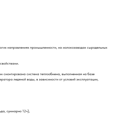
многих направлениях промышленности, на молокозаводах сыродельных
 свойствами.
ом смонтирована система теплообмена, выполненная на базе
ератора ледяной воды, в зависимости от условий эксплуатации,
да, суммарно 12ч),