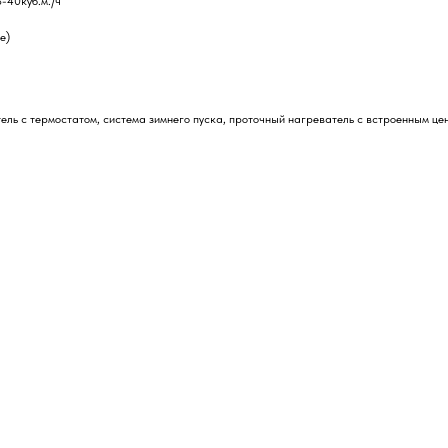
-40куб.м./ч
е)
ель с термостатом, система зимнего пуска, проточный нагреватель с встроенным ц