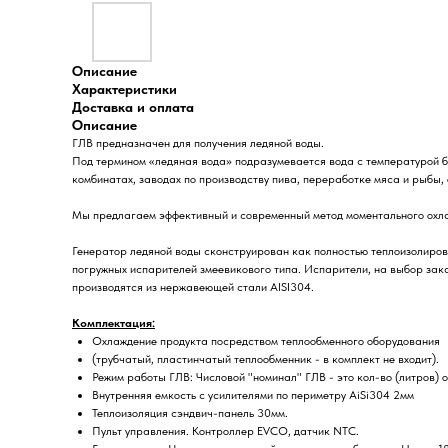
Описание
Характеристики
Доставка и оплата
Описание
ГЛВ предназначен для получения ледяной воды.
Под термином «ледяная вода» подразумевается вода с температурой б
комбинатах, заводах по производству пива, переработке мяса и рыбы, 
Мы предлагаем эффективный и современный метод моментального охлаж
Генератор ледяной воды сконструирован как полностью теплоизолиров
погружных испарителей змеевикового типа. Испарители, на выбор зака
производятся из нержавеющей стали AISI304.
Комплектация:
Охлаждение продукта посредством теплообменного оборудования
(трубчатый, пластинчатый теплообменник - в комплект не входит).
Режим работы ГЛВ: Числовой "номинал" ГЛВ - это кол-во (литров) 
Внутренняя емкость с усилителями по периметру AiSi304 2мм
Теплоизоляция сэндвич-панель 30мм.
Пульт управления. Контроллер EVCO, датчик NTC.