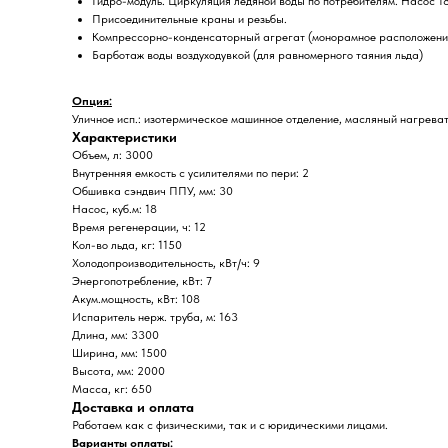
Гидро-модуль. Циркуляция ледяной воды по потребителям. Насос 18
Присоединительные краны и резьбы.
Компрессорно-конденсаторный агрегат (монорамное расположени
Барботаж воды воздуходувкой (для равномерного таяния льда)
Опция:
Уличное исп.: изотермическое машинное отделение, масляный нагреват
Характеристики
Объем, л: 3000
Внутренняя емкость с усилителями по пери: 2
Обшивка сэндвич ППУ, мм: 30
Насос, куб.м: 18
Время регенерации, ч: 12
Кол-во льда, кг: 1150
Холодопроизводительность, кВт/ч: 9
Энергопотребление, кВт: 7
Акум.мощность, кВт: 108
Испаритель нерж. труба, м: 163
Длина, мм: 3300
Ширина, мм: 1500
Высота, мм: 2000
Масса, кг: 650
Доставка и оплата
Работаем как с физическими, так и с юридическими лицами.
Варианты оплаты: