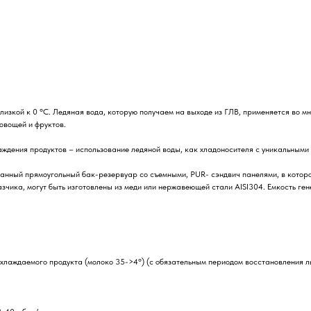
лизкой к 0 °C. Ледяная вода, которую получаем на выходе из ГЛВ, применяется во 
овощей и фруктов.
дения продуктов – использование ледяной воды, как хладоносителя с уникальными
анный прямоугольный бак-резервуар со съемными, PUR- сэндвич панелями, в котор
зчика, могут быть изготовлены из меди или нержавеющей стали AISI304. Емкость ген
охлаждаемого продукта (молоко 35->4°) (с обязательным периодом восстановления ль