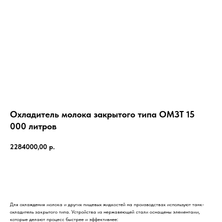
Охладитель молока закрытого типа ОМЗТ 15
000 литров
2284000,00
р.
КУПИТЬ
Для охлаждения молока и других пищевых жидкостей на производствах используют танк-
охладитель закрытого типа. Устройства из нержавеющей стали оснащены элементами,
которые делают процесс быстрее и эффективнее: