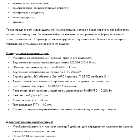
механизм перемешивания;
компрессорно-конденсаторный агрегат;
испаритель «сэндвич»;
мотор-редуктор;
крышки.
Также предлагаем индивидуальную комплектацию, которая будет отвечать потребностям
вашего производства. Вы можете выбрать нужные опции, размеры и форму молочного
танка-охладителя. Например, заказать другую марку стали для обшивки или внедрить
управление с помощью сенсорного планшета.
Стандартная комплектация:
Монорамное исполнение. Лестница-трап с ограждением.
Внутренняя емкость нержавеющая сталь AiSi304 2.0-4.0 мм.
Обшивка нержавеющая сталь AiSi430 - 1,5мм.
Внутренние отбортованные торцы R25-50 AiSi304.
3 цикла дойки. 1/3 объема с 36->4°С (при окр. Т=25°С) не более 3 ч.
Автоматическая промывка + промывочная магистраль с м.головками.
Щит управления, нерж. – СЕНСОР 4.3 дюйма.
Лопастная вертикальная мешалка с м/редуктором NMRW50 - 0.25кВт.
Люк верхний Ду - 450 мм.
Кран на слив ДУ - 50 мм.
Теплоизоляция ППУ - 40 мм.
Система контроля выравнивания давления по высокому и низкому контуру.
Дополнительная комплектация:
Мембранный датчик + планшет сенсор 7 дюймов, для определения количества молока
и вывод информации на экран.
Насос ОНЦ на выкачку молока.