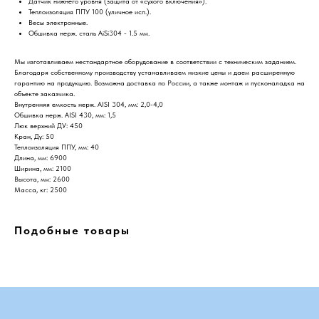
Датчик нижнего уровня (защита от «сухого включения»).
Теплоизоляция ППУ 100 (уличное исп.).
Весы электронные.
Обшивка нерж. сталь AiSi304 - 1.5 мм.
Мы изготавливаем нестандартное оборудование в соответствии с техническим заданием.
Благодаря собственному производству устанавливаем низкие цены и даем расширенную
гарантию на продукцию. Возможна доставка по России, а также монтаж и пусконаладка на
объекте заказчика.
Внутренняя емкость нерж. AISI 304, мм: 2,0-4,0
Обшивка нерж. AISI 430, мм: 1,5
Люк верхний ДУ: 450
Кран, Ду: 50
Теплоизоляция ППУ, мм: 40
Длина, мм: 6900
Ширина, мм: 2100
Высота, мм: 2600
Масса, кг: 2500
Подобные товары