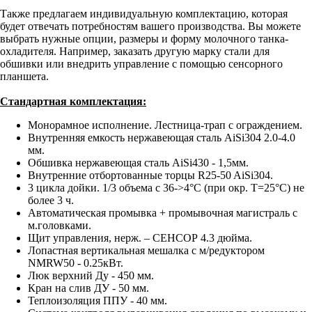
Также предлагаем индивидуальную комплектацию, которая
будет отвечать потребностям вашего производства. Вы можете
выбрать нужные опции, размеры и форму молочного танка-
охладителя. Например, заказать другую марку стали для
обшивки или внедрить управление с помощью сенсорного
планшета.
Стандартная комплектация:
Монорамное исполнение. Лестница-трап с ограждением.
Внутренняя емкость нержавеющая сталь AiSi304 2.0-4.0
мм.
Обшивка нержавеющая сталь AiSi430 - 1,5мм.
Внутренние отбортованные торцы R25-50 AiSi304.
3 цикла дойки. 1/3 объема с 36->4°С (при окр. Т=25°С) не
более 3 ч.
Автоматическая промывка + промывочная магистраль с
м.головками.
Щит управления, нерж. – СЕНСОР 4.3 дюйма.
Лопастная вертикальная мешалка с м/редуктором
NMRW50 - 0.25кВт.
Люк верхний Ду - 450 мм.
Кран на слив ДУ - 50 мм.
Теплоизоляция ППУ - 40 мм.