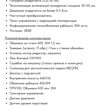
Патрубок хладагента D32-50 мм.
Теплоизоляция вспененный полиуретан толщина 30-50 мм.
Давление хладагента не более 0.5 Атм.
Частотный преобразователь
Пульт управления с индикацией температуры
Унифицированная теплообменная рубашка 304: есть
Питание: 380В
Дополнительная комплектация:
Обшивка из стали AISI 304 1,5 мм
Змеевик (штрипс, П-обр.) +1мм к стенке обечайки
Усилены мотор редуктор, мешалка
Люк боковой 510*410
Скребок на мешалку (только прямое и конич.дно)
Соленоид для автоматической подачи ХВС/ГВС
Диоптр с подсветкой
Внутренняя емкость AiSI316
Объемная рубашка AiSi304
ППУ100, Обшивка 430 или 304
Сенсорное управление
Датчик давления
Датчик уровня пороговый