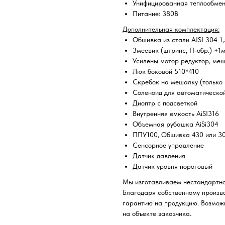
Унифицированная теплообмен
Питание: 380В
Дополнительная комплектация:
Обшивка из стали AISI 304 1
Змеевик (штрипс, П-обр.) +1
Усилены мотор редуктор, ме
Люк боковой 510*410
Скребок на мешалку (только 
Соленоид для автоматическо
Диоптр с подсветкой
Внутренняя емкость AiSI316
Объемная рубашка AiSi304
ППУ100, Обшивка 430 или 3
Сенсорное управление
Датчик давления
Датчик уровня пороговый
Мы изготавливаем нестандартное
Благодаря собственному произв
гарантию на продукцию. Возможн
на объекте заказчика.