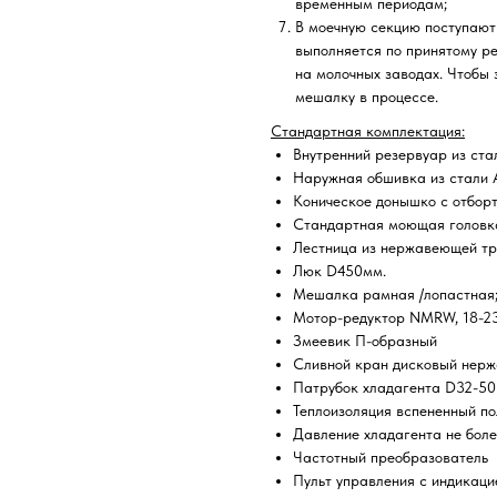
временным периодам;
В моечную секцию поступают
выполняется по принятому р
на молочных заводах. Чтобы 
мешалку в процессе.
Стандартная комплектация:
Внутренний резервуар из ста
Наружная обшивка из стали A
Коническое донышко с отборт
Стандартная моющая головк
Лестница из нержавеющей тр
Люк D450мм.
Мешалка рамная /лопастная
Мотор-редуктор NMRW, 18-23
Змеевик П-образный
Сливной кран дисковый нер
Патрубок хладагента D32-50
Теплоизоляция вспененный по
Давление хладагента не боле
Частотный преобразователь
Пульт управления с индикац