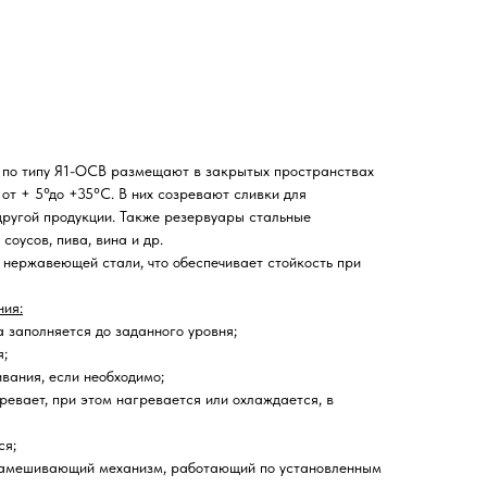
 по типу Я1-ОСВ размещают в закрытых пространствах
от + 5°до +35°С. В них созревают сливки для
другой продукции. Также резервуары стальные
соусов, пива, вина и др.
нержавеющей стали, что обеспечивает стойкость при
ния:
 заполняется до заданного уровня;
;
вания, если необходимо;
евает, при этом нагревается или охлаждается, в
ся;
замешивающий механизм, работающий по установленным