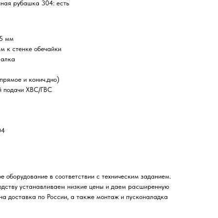
ная рубашка 304: есть
,5 мм
мм к стенке обечайки
шалка
прямое и конич.дно)
й подачи ХВС/ГВС
04
 оборудование в соответствии с техническим заданием.
одству устанавливаем низкие цены и даем расширенную
а доставка по России, а также монтаж и пусконаладка