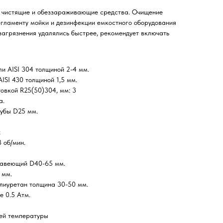
 чистящие и обеззараживающие средства. Очищение
егламенту мойки и дезинфекции емкостного оборудования
загрязнения удалялись быстрее, рекомендует включать
ли AISI 304 толщиной 2-4 мм.
ISI 430 толщиной 1,5 мм.
овкой R25(50)304, мм: 3
а.
убы D25 мм.
;
 об/мин.
жавеющий D40-65 мм.
 мм.
лиуретан толщина 30-50 мм.
е 0.5 Атм.
ией температуры