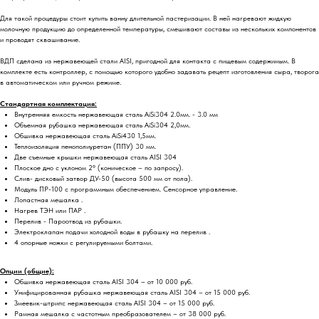
Для такой процедуры стоит купить ванну длительной пастеризации. В ней нагревают жидкую
молочную продукцию до определенной температуры, смешивают составы из нескольких компонентов
и проводят сквашивание.
ВДП сделана из нержавеющей стали AISI, пригодной для контакта с пищевым содержимым. В
комплекте есть контроллер, с помощью которого удобно задавать рецепт изготовления сыра, творога
в автоматическом или ручном режиме.
Стандартная комплектация:
Внутренняя емкость нержавеющая сталь AiSi304 2.0мм. - 3.0 мм
Объемная рубашка нержавеющая сталь AiSi304 2,0мм.
Обшивка нержавеющая сталь AiSi430 1,5мм.
Теплоизоляция пенополиуретан (ППУ) 30 мм.
Две съемные крышки нержавеющая сталь AISI 304
Плоское дно с уклоном 2° (коническое – по запросу).
Слив- дисковый затвор ДУ-50 (высота 500 мм от пола).
Модуль ПР-100 с программным обеспечением. Сенсорное управление.
Лопастная мешалка .
Нагрев ТЭН или ПАР .
Перелив - Пароотвод из рубашки.
Электроклапан подачи холодной воды в рубашку на перелив .
4 опорные ножки с регулируемыми болтами.
Опции (общие):
Обшивка нержавеющая сталь AISI 304 – от 10 000 руб.
Унифицированная рубашка нержавеющая сталь AISI 304 – от 15 000 руб.
Змеевик-штрипс нержавеющая сталь AISI 304 – от 15 000 руб.
Рамная мешалка с частотным преобразователем – от 38 000 руб.