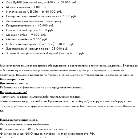
Люк Ду400 (закрытый тип, от 400 л) – 30 000 руб.
Моющая головка – 7 000 руб.
Исполнение из AISI 316 – от 60 000 руб.
Полировка внутренней поверхности – от 7 000 руб.
Автоматическая промывка – по запросу
Конденсатоотводчик – 40 000 руб.
Пробоотборный кран – 5 000 руб.
Мерная трубка – 9 000 руб.
Мерная линейка – 3 000 руб.
Г-образная надстройка (до 500 л.) – 30 000 руб.
Электрический кран для пара – 25 000 руб.
Заливной патрубок с молочной муфтой Ду25 – 6 000 руб.
Мы изготавливаем нестандартное оборудование в соответствии с техническим заданием. Благодаря
собственному производству устанавливаем низкие цены и даем расширенную гарантию на
продукцию. Возможна доставка по России, а также монтаж и пусконаладка на объекте заказчика.
Характеристики
Доставка и оплата
Работаем как с физическими, так и с юридическими лицами.
Варианты оплаты:
· наличными в офисе компании либо при получении товара.
· безналичными на расчетный счет Продавца согласно счёту и Договору поставки оборудования.
· в лизинг, работаем с крупными лизинговыми компаниями, Балтийский лизинг, УралБизнесЛизинг и
др.
Порядок получения счета.
Для выставления счета необходимы:
Юридические лица: ИНН, банковские реквизиты.
Физические лица: ФИО, адрес, телефон и e-mail, скан паспорта РФ.
Счет действителен в течение 5-х банковских дней.