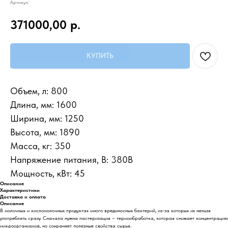
Артикул:
371000,00
р.
КУПИТЬ
Объем, л: 800
Длина, мм: 1600
Ширина, мм: 1250
Высота, мм: 1890
Масса, кг: 350
Напряжение питания, В: 380В
Мощность, кВт: 45
Описание
Характеристики
Доставка и оплата
Описание
В молочных и кисломолочных продуктах много вредоносных бактерий, из-за которых их нельзя
употреблять сразу. Сначала нужна пастеризация – термообработка, которая снижает концентрацию
микроорганизмов, но сохраняет полезные свойства сырья.