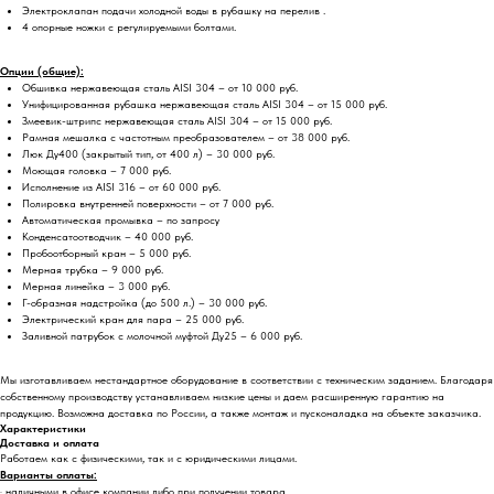
Электроклапан подачи холодной воды в рубашку на перелив .
4 опорные ножки с регулируемыми болтами.
Опции (общие):
Обшивка нержавеющая сталь AISI 304 – от 10 000 руб.
Унифицированная рубашка нержавеющая сталь AISI 304 – от 15 000 руб.
Змеевик-штрипс нержавеющая сталь AISI 304 – от 15 000 руб.
Рамная мешалка с частотным преобразователем – от 38 000 руб.
Люк Ду400 (закрытый тип, от 400 л) – 30 000 руб.
Моющая головка – 7 000 руб.
Исполнение из AISI 316 – от 60 000 руб.
Полировка внутренней поверхности – от 7 000 руб.
Автоматическая промывка – по запросу
Конденсатоотводчик – 40 000 руб.
Пробоотборный кран – 5 000 руб.
Мерная трубка – 9 000 руб.
Мерная линейка – 3 000 руб.
Г-образная надстройка (до 500 л.) – 30 000 руб.
Электрический кран для пара – 25 000 руб.
Заливной патрубок с молочной муфтой Ду25 – 6 000 руб.
Мы изготавливаем нестандартное оборудование в соответствии с техническим заданием. Благодаря
собственному производству устанавливаем низкие цены и даем расширенную гарантию на
продукцию. Возможна доставка по России, а также монтаж и пусконаладка на объекте заказчика.
Характеристики
Доставка и оплата
Работаем как с физическими, так и с юридическими лицами.
Варианты оплаты:
· наличными в офисе компании либо при получении товара.