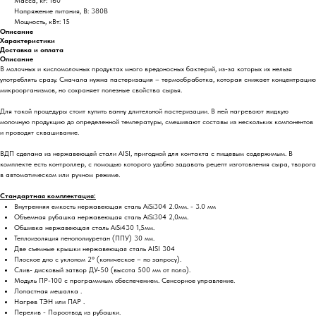
Масса, кг: 160
Напряжение питания, В: 380В
Мощность, кВт: 15
Описание
Характеристики
Доставка и оплата
Описание
В молочных и кисломолочных продуктах много вредоносных бактерий, из-за которых их нельзя
употреблять сразу. Сначала нужна пастеризация – термообработка, которая снижает концентрацию
микроорганизмов, но сохраняет полезные свойства сырья.
Для такой процедуры стоит купить ванну длительной пастеризации. В ней нагревают жидкую
молочную продукцию до определенной температуры, смешивают составы из нескольких компонентов
и проводят сквашивание.
ВДП сделана из нержавеющей стали AISI, пригодной для контакта с пищевым содержимым. В
комплекте есть контроллер, с помощью которого удобно задавать рецепт изготовления сыра, творога
в автоматическом или ручном режиме.
Стандартная комплектация:
Внутренняя емкость нержавеющая сталь AiSi304 2.0мм. - 3.0 мм
Объемная рубашка нержавеющая сталь AiSi304 2,0мм.
Обшивка нержавеющая сталь AiSi430 1,5мм.
Теплоизоляция пенополиуретан (ППУ) 30 мм.
Две съемные крышки нержавеющая сталь AISI 304
Плоское дно с уклоном 2° (коническое – по запросу).
Слив- дисковый затвор ДУ-50 (высота 500 мм от пола).
Модуль ПР-100 с программным обеспечением. Сенсорное управление.
Лопастная мешалка .
Нагрев ТЭН или ПАР .
Перелив - Пароотвод из рубашки.