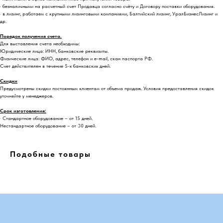
· безналичными на расчетный счет Продавца согласно счёту и Договору поставки оборудования.
· в лизинг, работаем с крупными лизинговыми компаниями, Балтийский лизинг, УралБизнесЛизинг и
др.
Порядок получения счета.
Для выставления счета необходимы:
Юридические лица: ИНН, банковские реквизиты.
Физические лица: ФИО, адрес, телефон и e-mail, скан паспорта РФ.
Счет действителен в течение 5-х банковских дней.
Скидки
Предусмотрены скидки постоянным клиентам от объема продаж. Условия предоставления скидок
уточняйте у менеджеров.
Срок изготовления:
· Стандартное оборудование – от 15 дней.
Нестандартное оборудование – от 30 дней.
Подобные товары