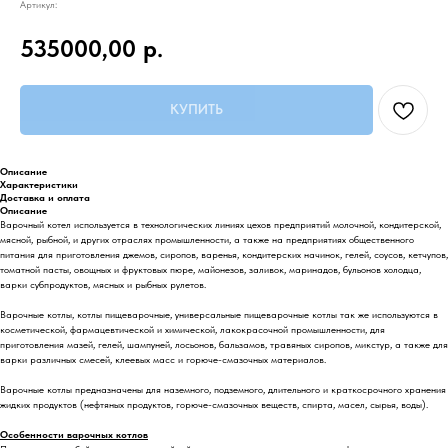
Артикул:
535000,00
р.
КУПИТЬ
Описание
Характеристики
Доставка и оплата
Описание
Варочный котел используется в технологических линиях цехов предприятий молочной, кондитерской,
мясной, рыбной, и других отраслях промышленности, а также на предприятиях общественного
питания для приготовления джемов, сиропов, варенья, кондитерских начинок, гелей, соусов, кетчупов,
томатной пасты, овощных и фруктовых пюре, майонезов, заливок, маринадов, бульонов холодца,
варки субпродуктов, мясных и рыбных рулетов.
Варочные котлы, котлы пищеварочные, универсальные пищеварочные котлы так же используются в
косметической, фармацевтической и химической, лакокрасочной промышленности, для
приготовления мазей, гелей, шампуней, лосьонов, бальзамов, травяных сиропов, микстур, а также для
варки различных смесей, клеевых масс и горюче-смазочных материалов.
Варочные котлы предназначены для наземного, подземного, длительного и краткосрочного хранения
жидких продуктов (нефтяных продуктов, горюче-смазочных веществ, спирта, масел, сырья, воды).
Особенности варочных котлов