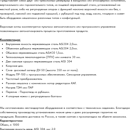
Представляет собой двух- или трехслойный резервуар в вакуумном или атмосферном исполнении,
вертикального или горизонтального типов, из пищевой нержавеющей стали, установленный на
жесткой раме, либо на регулируемых опорах с функцией наклона варочной емкости или без, с
приварной, съемной или подъемной крышкой, с рубашкой под пар, воду, масло, глицерин и может
быть оборудован мешалками различных типов и конфигураций.
Варочные котлы комплектуются пультами автоматического или программного управления
позволяющими автоматизировать процессы приготовления продукта.
Комплектация:
Внутренняя емкость нержавеющая сталь AiSi304 2,0мм.
Объемная рубашка нержавеющая сталь AiSi304 2,0мм.
Обшивка нержавеющая сталь AiSi430 1,5мм.
Теплоизоляция пенополиуретан (ППУ) или минвата 30 мм.
Две съемные крышки нержавеющая сталь AISI 304
Конусное дно.
Слив- дисковый затвор ДУ-50 (высота 350 мм от пола).
Модуль ПР-100 с программным обеспечением. Сенсорное управление.
Частотный преобразователь
Рамная мешалка с коническим мотор редуктором KAF.
Нагрев ТЭН или ПАР
Перелив - Пароотвод из рубашки.
4 опорные ножки с регулируемыми болтами
Мы изготавливаем нестандартное оборудование в соответствии с техническим заданием. Благодаря
собственному производству устанавливаем низкие цены и даем расширенную гарантию на
продукцию. Возможна доставка по России, а также монтаж и пусконаладка на объекте заказчика.
Характеристики
Объем, л: 1000
Внутренняя емкость нерж. AISI 304, мм: 2,0