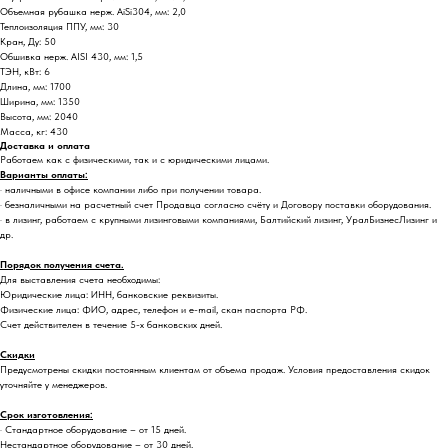
Объемная рубашка нерж. AiSi304, мм: 2,0
Теплоизоляция ППУ, мм: 30
Кран, Ду: 50
Обшивка нерж. AISI 430, мм: 1,5
ТЭН, кВт: 6
Длина, мм: 1700
Ширина, мм: 1350
Высота, мм: 2040
Масса, кг: 430
Доставка и оплата
Работаем как с физическими, так и с юридическими лицами.
Варианты оплаты:
· наличными в офисе компании либо при получении товара.
· безналичными на расчетный счет Продавца согласно счёту и Договору поставки оборудования.
· в лизинг, работаем с крупными лизинговыми компаниями, Балтийский лизинг, УралБизнесЛизинг и
др.
Порядок получения счета.
Для выставления счета необходимы:
Юридические лица: ИНН, банковские реквизиты.
Физические лица: ФИО, адрес, телефон и e-mail, скан паспорта РФ.
Счет действителен в течение 5-х банковских дней.
Скидки
Предусмотрены скидки постоянным клиентам от объема продаж. Условия предоставления скидок
уточняйте у менеджеров.
Срок изготовления:
· Стандартное оборудование – от 15 дней.
Нестандартное оборудование – от 30 дней.