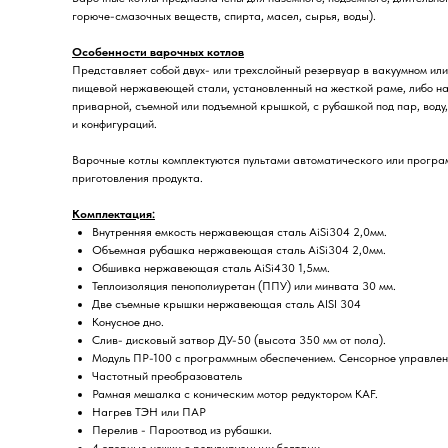
горюче-смазочных веществ, спирта, масел, сырья, воды).
Особенности варочных котлов
Представляет собой двух- или трехслойный резервуар в вакуумном или
пищевой нержавеющей стали, установленный на жесткой раме, либо на 
приварной, съемной или подъемной крышкой, с рубашкой под пар, воду
и конфигураций.
Варочные котлы комплектуются пультами автоматического или прогр
приготовления продукта.
Комплектация:
Внутренняя емкость нержавеющая сталь AiSi304 2,0мм.
Объемная рубашка нержавеющая сталь AiSi304 2,0мм.
Обшивка нержавеющая сталь AiSi430 1,5мм.
Теплоизоляция пенополиуретан (ППУ) или минвата 30 мм.
Две съемные крышки нержавеющая сталь AISI 304
Конусное дно.
Слив- дисковый затвор ДУ-50 (высота 350 мм от пола).
Модуль ПР-100 с программным обеспечением. Сенсорное управлен
Частотный преобразователь
Рамная мешалка с коническим мотор редуктором KAF.
Нагрев ТЭН или ПАР
Перелив - Пароотвод из рубашки.