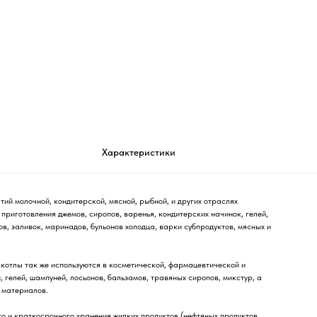
Характеристики
тий молочной, кондитерской, мясной, рыбной, и других отраслях
приготовления джемов, сиропов, варенья, кондитерских начинок, гелей,
ов, заливок, маринадов, бульонов холодца, варки субпродуктов, мясных и
отлы так же используются в косметической, фармацевтической и
гелей, шампуней, лосьонов, бальзамов, травяных сиропов, микстур, а
 материалов.
о и краткосрочного хранения жидких продуктов (нефтяных продуктов,