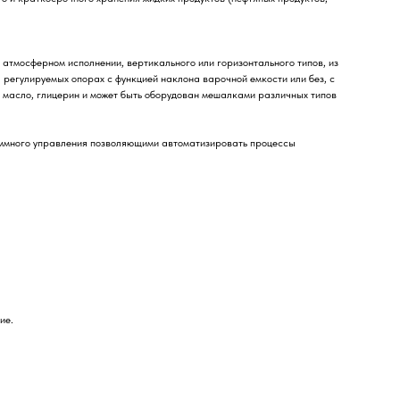
 атмосферном исполнении, вертикального или горизонтального типов, из
регулируемых опорах с функцией наклона варочной емкости или без, с
, масло, глицерин и может быть оборудован мешалками различных типов
аммного управления позволяющими автоматизировать процессы
ие.