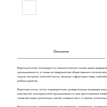
Описание
Варочный котел используется в технологических линиях цехов предприя
промышленности, а также на предприятиях общественного питания для 
соусов, кетчупов, томатной пасты, овощных и фруктовых пюре, майонез
рыбных рулетов.
Варочные котлы, котлы пищеварочные, универсальные пищеварочные к
химической, лакокрасочной промышленности, для приготовления мазей, 
также для варки различных смесей, клеевых масс и горюче-смазочных
Варочные котлы предназначены для наземного, подземного, длительног