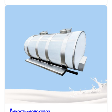
Ёмкость-молоковоз