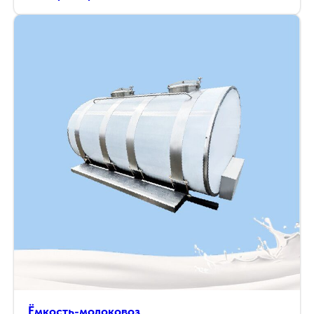
Ёмкость-молоковоз